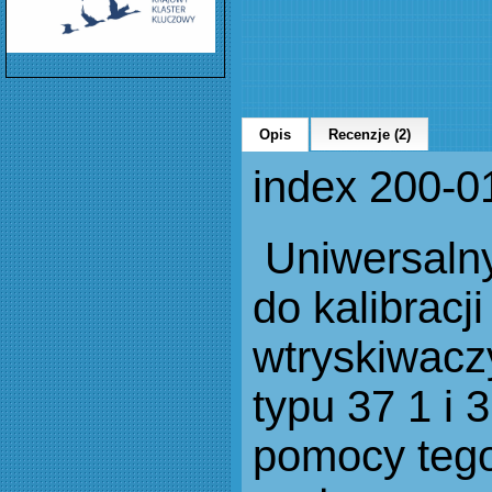
Opis
Recenzje (2)
index 200-0
Uniwersalny
do kalibracji
wtryskiwac
typu 37 1 i 
pomocy tego