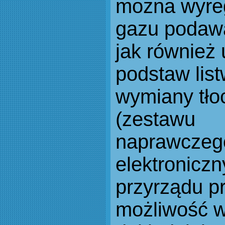
można wyre
gazu podawa
jak również 
podstaw lis
wymiany tło
(zestawu
naprawczeg
elektronicz
przyrządu pr
możliwość 