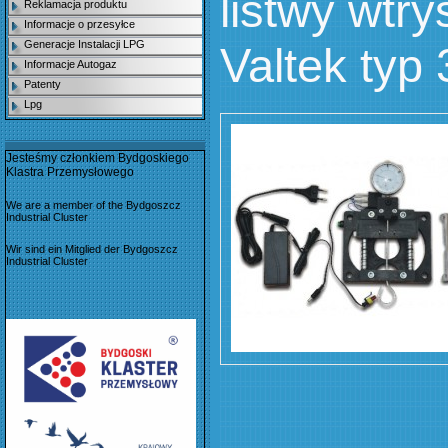
listwy wtr
Reklamacja produktu
Informacje o przesyłce
Generacje Instalacji LPG
Valtek typ 
Informacje Autogaz
Patenty
Lpg
Jesteśmy członkiem Bydgoskiego
Klastra Przemysłowego
We are a member of the Bydgoszcz
Industrial Cluster
Wir sind ein Mitglied der Bydgoszcz
Industrial Cluster