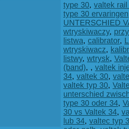
type 30
,
valtek rai
type 30 ervaringen
UNTERSCHIED VA
wtryskiwaczy
,
prz
listwa
,
calibrator
,
L
wtryskiwacz
,
kalib
listwy
,
wtrysk
,
Valt
(band)
,
,
valtek inj
34
,
valtek 30
,
valt
valtek typ 30
,
Valt
unterschied zwisch
type 30 oder 34
,
V
30 vs Valtek 34
,
va
lub 34
,
valtec typ 