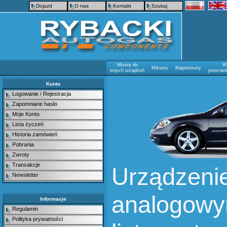
Dojazd
O nas
Kontakt
Szukaj
Mixery do
K
Miksery
Klapomixery
innych urządzeń
przeciw
Konto
Logowanie
Rejestracja
/
Zapomniane hasło
Moje Konto
Lista życzeń
Historia zamówień
Pobrania
Zwroty
Transakcje
Urządzenie
Newsletter
analogowym
Informacje
Regulamin
Polityka prywatności