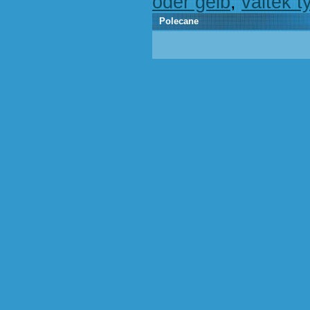
oder gelb
,
valtek t
Polecane