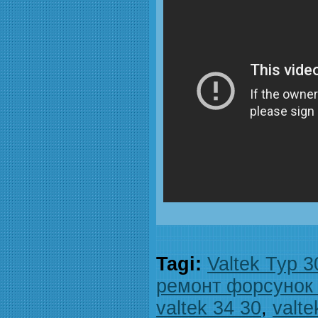
Tagi:
Valtek Typ 3
ремонт форсунок
valtek 34 30
,
valte