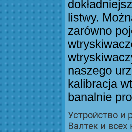
dokładniejs
listwy. Moż
zarówno po
wtryskiwacze
wtryskiwacz
naszego urz
kalibracja w
banalnie pr
Устройство и 
Валтек и всех