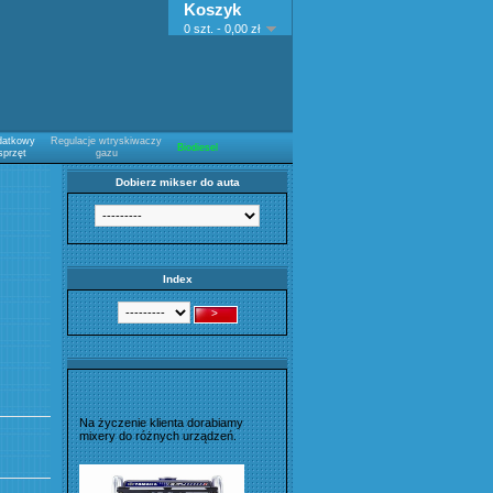
Koszyk
0 szt. - 0,00 zł
datkowy
Regulacje wtryskiwaczy
Biodiesel
sprzęt
gazu
Dobierz mikser do auta
Index
Na życzenie klienta dorabiamy
mixery do różnych urządzeń.