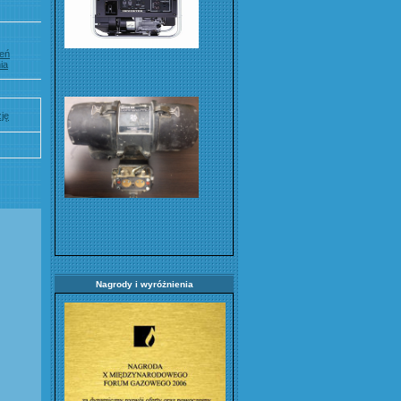
zeń
ia
ję
Nagrody i wyróżnienia