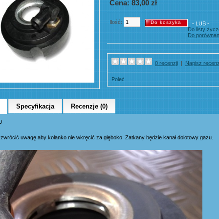
Cena: 83,00 zł
Ilość:
- LUB -
Do listy życ
Do porównan
0 recenzji
|
Napisz recenz
Poleć
Specyfikacja
Recenzje (0)
40
zwrócić uwagę aby kolanko nie wkręcić za głęboko. Zatkany będzie kanał dolotowy gazu.