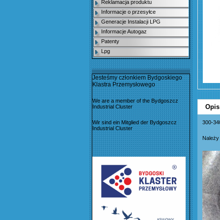
Reklamacja produktu
Informacje o przesyłce
Generacje Instalacji LPG
Informacje Autogaz
Patenty
Lpg
Jesteśmy członkiem Bydgoskiego
Klastra Przemysłowego
We are a member of the Bydgoszcz
Opis
Industrial Cluster
Wir sind ein Mitglied der Bydgoszcz
300-3
Industrial Cluster
Należy 