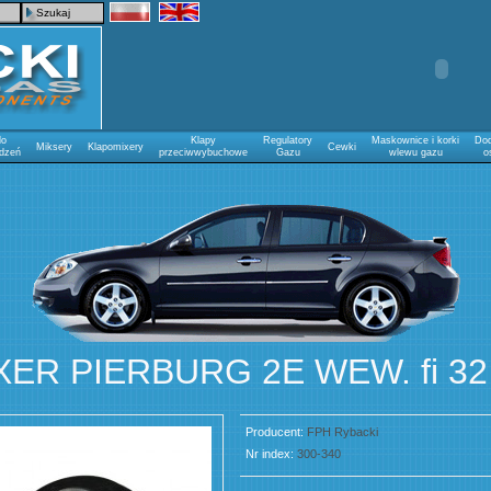
Szukaj
do
Klapy
Regulatory
Maskownice i korki
Do
Miksery
Klapomixery
Cewki
ądzeń
przeciwwybuchowe
Gazu
wlewu gazu
o
XER PIERBURG 2E WEW. fi 32
Producent:
FPH Rybacki
Nr index:
300-340