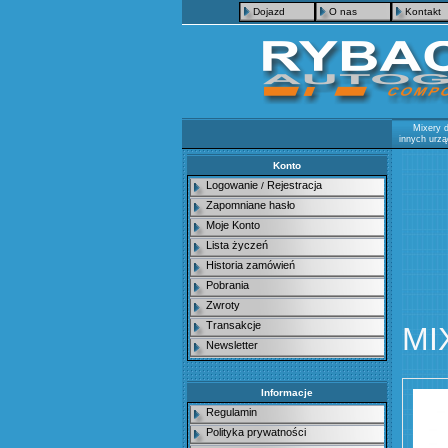
Dojazd
O nas
Kontakt
Mixery 
innych urz
Konto
Logowanie
Rejestracja
/
Zapomniane hasło
Moje Konto
Lista życzeń
Historia zamówień
Pobrania
Zwroty
Transakcje
MI
Newsletter
Informacje
Regulamin
Polityka prywatności